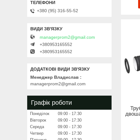
+380 (95) 316-55-52
managerprom2@gmail.com
+380953165552
+380953165552
Менеджер Владислав
managerprom2@gmail.com
Графік роботи
Тру
двоша
Понеділок
09:00
17:30
Вівторок
09:00
17:30
Середа
09:00
17:30
Четвер
09:00
17:30
Пʼятниця
09:00
17:30