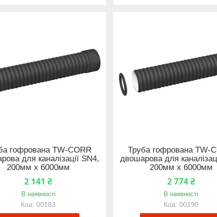
ба гофрована TW-CORR
Труба гофрована TW-
рова для каналізації SN4,
двошарова для каналізац
200мм x 6000мм
200мм x 6000мм
2 141 ₴
2 774 ₴
В наявності
В наявності
00183
00190