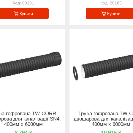
00191
00185
Купити
Купити
ба гофрована TW-CORR
Труба гофрована TW-
рова для каналізації SN4,
двошарова для каналізац
400мм x 6000мм
400мм x 6000мм
8 794 ₴
10 915 ₴