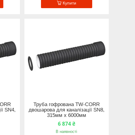
Купити
CORR
Труба гофрована TW-CORR
ії SN4,
двошарова для каналізації SN8,
315мм x 6000мм
6 874 ₴
В наявності