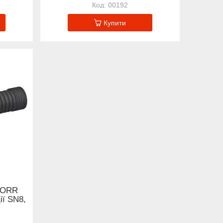
00192
Купити
CORR
ії SN8,