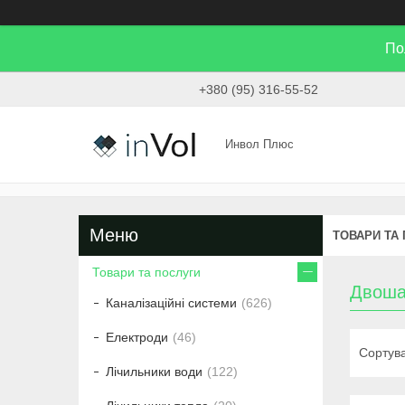
По
+380 (95) 316-55-52
Инвол Плюс
ТОВАРИ ТА
Товари та послуги
Двоша
Каналізаційні системи
626
Електроди
46
Лічильники води
122