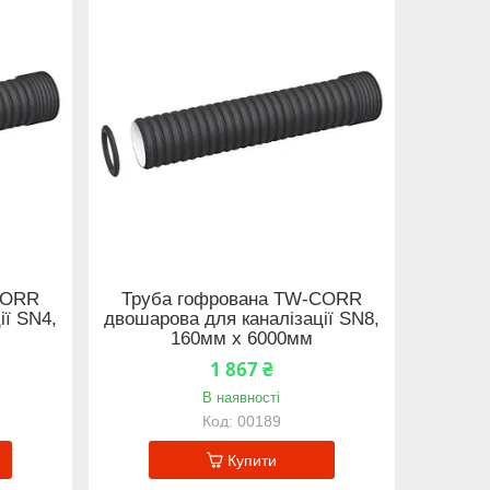
CORR
Труба гофрована TW-CORR
ії SN4,
двошарова для каналізації SN8,
160мм x 6000мм
1 867 ₴
В наявності
00189
Купити