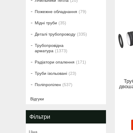
Лічильники тепла
20
Пожежне обладнання
79
Мідні труби
35
Деталі трубопроводу
335
Трубопровідна
арматура
1373
Радіатори опалення
171
Труби ізольовані
23
Тру
Поліпропілен
537
двоша
Відгуки
Фільтри
Ціна