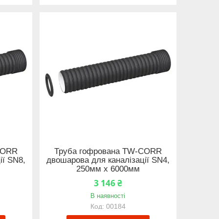
CORR
Труба гофрована TW-CORR
ії SN8,
двошарова для каналізації SN4,
250мм x 6000мм
3 146 ₴
В наявності
00184