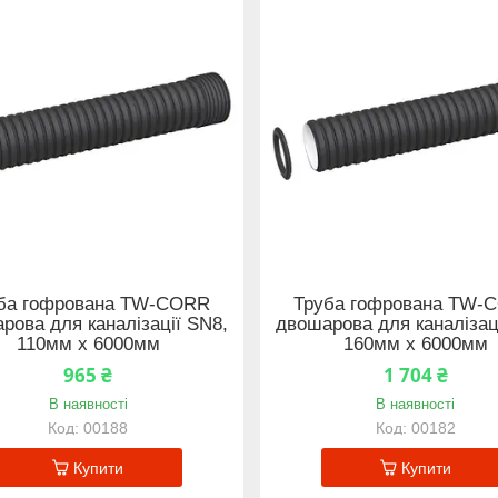
ба гофрована TW-CORR
Труба гофрована TW-
рова для каналізації SN8,
двошарова для каналізац
110мм x 6000мм
160мм x 6000мм
965 ₴
1 704 ₴
В наявності
В наявності
00188
00182
Купити
Купити